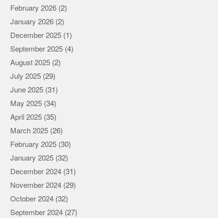
February 2026
(2)
January 2026
(2)
December 2025
(1)
September 2025
(4)
August 2025
(2)
July 2025
(29)
June 2025
(31)
May 2025
(34)
April 2025
(35)
March 2025
(26)
February 2025
(30)
January 2025
(32)
December 2024
(31)
November 2024
(29)
October 2024
(32)
September 2024
(27)