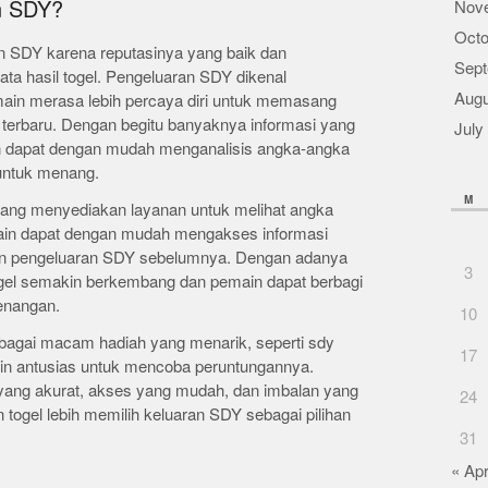
n SDY?
Nov
Octo
an SDY karena reputasinya yang baik dan
Sept
a hasil togel. Pengeluaran SDY dikenal
Augu
emain merasa lebih percaya diri untuk memasang
terbaru. Dengan begitu banyaknya informasi yang
July
n dapat dengan mudah menganalisis angka-angka
untuk menang.
M
ne yang menyediakan layanan untuk melihat angka
ain dapat dengan mudah mengakses informasi
 dan pengeluaran SDY sebelumnya. Dengan adanya
3
ogel semakin berkembang dan pemain dapat berbagi
menangan.
10
agai macam hadiah yang menarik, seperti sdy
17
n antusias untuk mencoba peruntungannya.
yang akurat, akses yang mudah, dan imbalan yang
24
 togel lebih memilih keluaran SDY sebagai pilihan
31
« Ap