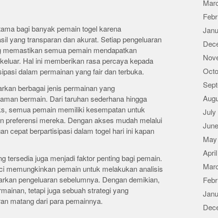
Mar
Febr
utama bagi banyak pemain togel karena
Janu
l yang transparan dan akurat. Setiap pengeluaran
Dec
ang memastikan semua pemain mendapatkan
Nov
g keluar. Hal ini memberikan rasa percaya kepada
Octo
ipasi dalam permainan yang fair dan terbuka.
Sept
arkan berbagai jenis permainan yang
Augu
aman bermain. Dari taruhan sederhana hingga
ks, semua pemain memiliki kesempatan untuk
July
an preferensi mereka. Dengan akses mudah melalui
June
an cepat berpartisipasi dalam togel hari ini kapan
May
Apri
tersedia juga menjadi faktor penting bagi pemain.
Mar
nci memungkinkan pemain untuk melakukan analisis
rkan pengeluaran sebelumnya. Dengan demikian,
Febr
mainan, tetapi juga sebuah strategi yang
Janu
ran matang dari para pemainnya.
Dec