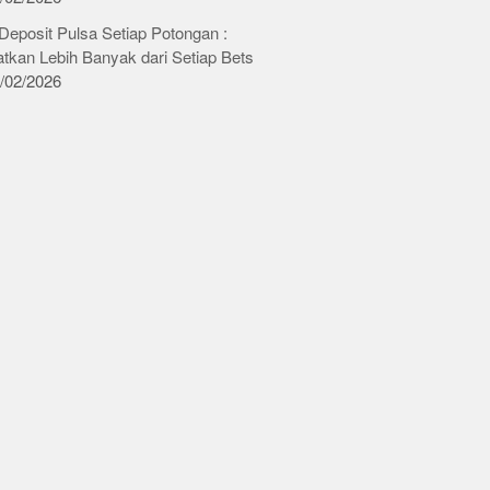
 Deposit Pulsa Setiap Potongan :
tkan Lebih Banyak dari Setiap Bets
/02/2026