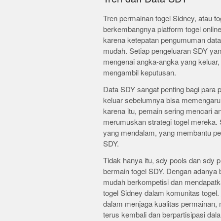
Tren permainan togel Sidney, atau t
berkembangnya platform togel onli
karena ketepatan pengumuman data 
mudah. Setiap pengeluaran SDY yang
mengenai angka-angka yang keluar, 
mengambil keputusan.
Data SDY sangat penting bagi para pe
keluar sebelumnya bisa memengaruhi
karena itu, pemain sering mencari 
merumuskan strategi togel mereka. S
yang mendalam, yang membantu pem
SDY.
Tidak hanya itu, sdy pools dan sdy p
bermain togel SDY. Dengan adanya be
mudah berkompetisi dan mendapatka
togel Sidney dalam komunitas togel.
dalam menjaga kualitas permainan,
terus kembali dan berpartisipasi da