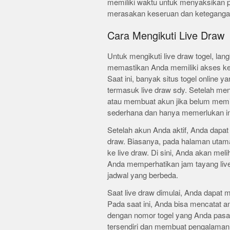
memiliki waktu untuk menyaksikan pe
merasakan keseruan dan ketegangan 
Cara Mengikuti Live Draw
Untuk mengikuti live draw togel, la
memastikan Anda memiliki akses ke 
Saat ini, banyak situs togel online
termasuk live draw sdy. Setelah me
atau membuat akun jika belum memil
sederhana dan hanya memerlukan in
Setelah akun Anda aktif, Anda dapa
draw. Biasanya, pada halaman utama
ke live draw. Di sini, Anda akan meli
Anda memperhatikan jam tayang live 
jadwal yang berbeda.
Saat live draw dimulai, Anda dapat
Pada saat ini, Anda bisa mencatat 
dengan nomor togel yang Anda pasa
tersendiri dan membuat pengalaman