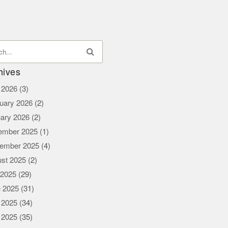
hives
l 2026
(3)
uary 2026
(2)
ary 2026
(2)
ember 2025
(1)
ember 2025
(4)
st 2025
(2)
 2025
(29)
 2025
(31)
 2025
(34)
l 2025
(35)