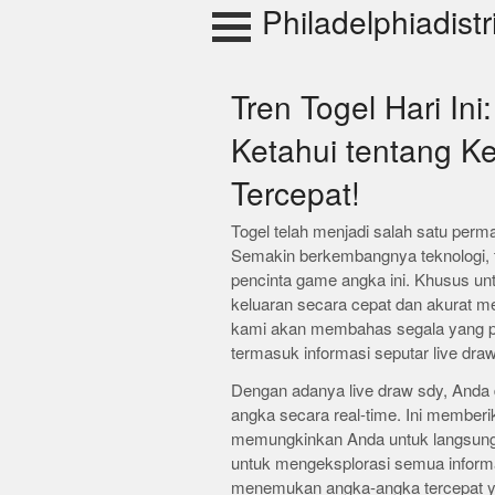
Skip
Philadelphiadistr
to
content
Tren Togel Hari In
Ketahui tentang K
Tercepat!
Togel telah menjadi salah satu perm
Semakin berkembangnya teknologi, t
pencinta game angka ini. Khusus un
keluaran secara cepat dan akurat men
kami akan membahas segala yang perl
termasuk informasi seputar live draw,
Dengan adanya live draw sdy, Anda 
angka secara real-time. Ini membe
memungkinkan Anda untuk langsung 
untuk mengeksplorasi semua informas
menemukan angka-angka tercepat 